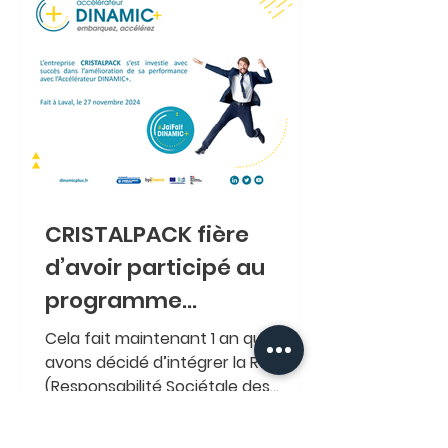
CRISTALPACK fière
d’avoir participé au
programme
Accélérateur Dinamic+,
Cela fait maintenant 1 an que nous
organisé par la CCI pays
avons décidé d’intégrer la RSE
(Responsabilité Sociétale des
de la loire
Entreprises 🌍♻️) dans notre
culture...